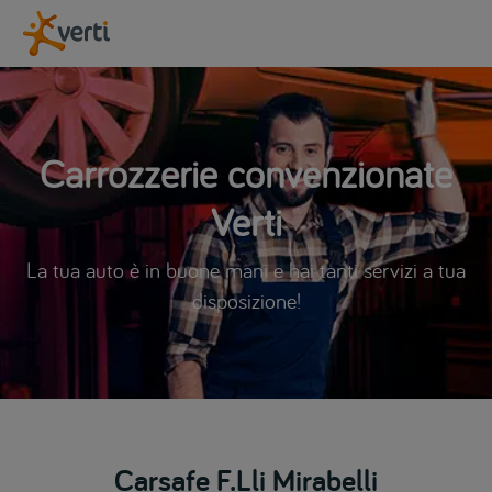
Carrozzerie convenzionate
Verti
La tua auto è in buone mani e hai tanti servizi a tua
disposizione!
Carsafe F.Lli Mirabelli