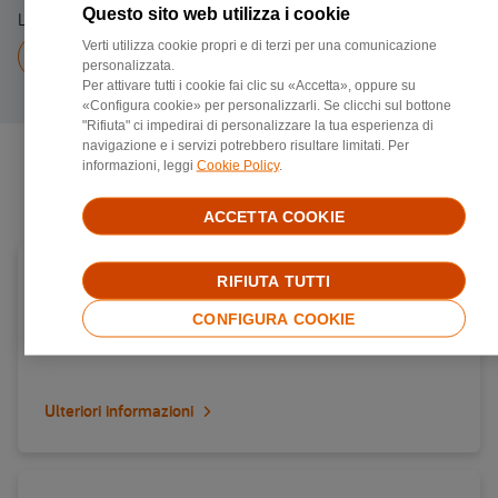
Questo sito web utilizza i cookie
Linea fissa 0922602013
Verti utilizza cookie propri e di terzi per una comunicazione
Chiama a
0922602013
personalizzata.
Per attivare tutti i cookie fai clic su «Accetta», oppure su
«Configura cookie» per personalizzarli. Se clicchi sul bottone
"Rifiuta" ci impedirai di personalizzare la tua esperienza di
navigazione e i servizi potrebbero risultare limitati. Per
informazioni, leggi
Cookie Policy
.
Negozi di riparazione più vicini
ACCETTA COOKIE
Carrozzerie convenzionata Verti in provincia di
RIFIUTA TUTTI
Brescia
CONFIGURA COOKIE
Via brescia 47, 25014, Castenedolo
Ulteriori informazioni