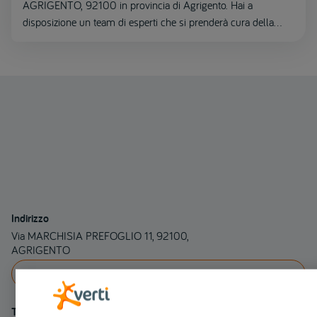
AGRIGENTO, 92100 in provincia di Agrigento. Hai a
disposizione un team di esperti che si prenderà cura della
riparazione del tuo veicolo.
Indirizzo
Via MARCHISIA PREFOGLIO 11, 92100,
AGRIGENTO
INDICAZIONI
Telefono