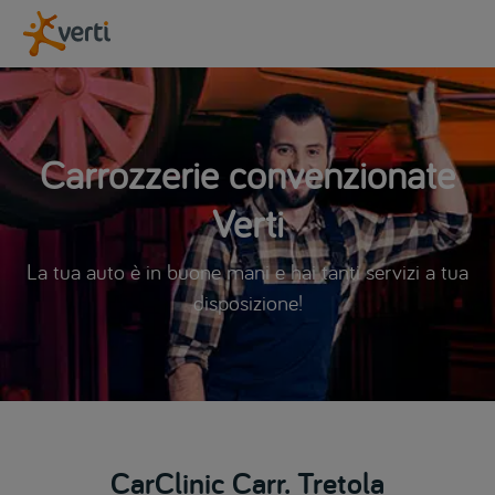
Carrozzerie convenzionate
Verti
La tua auto è in buone mani e hai tanti servizi a tua
disposizione!
CarClinic Carr. Tretola