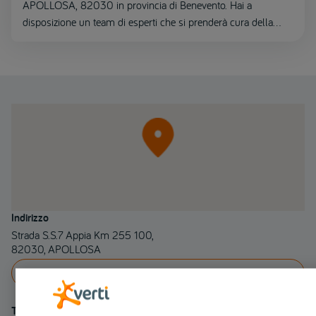
APOLLOSA, 82030 in provincia di Benevento. Hai a
disposizione un team di esperti che si prenderà cura della
riparazione del tuo veicolo.
Indirizzo
Strada S.S.7 Appia Km 255 100,
82030, APOLLOSA
INDICAZIONI
Telefono