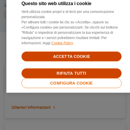
Questo sito web utilizza i cookie
Linea fissa 082464547
Verti utilizza cookie propri e di terzi per una comunicazione
Chiama a
082464547
personalizzata.
Per attivare tutti i cookie fai clic su «Accetta», oppure su
«Configura cookie» per personalizzarli. Se clicchi sul bottone
"Rifiuta" ci impedirai di personalizzare la tua esperienza di
navigazione e i servizi potrebbero risultare limitati. Per
informazioni, leggi
Cookie Policy
.
Negozi di riparazione più vicini
ACCETTA COOKIE
Carrozzerie convenzionata Verti in provincia di
RIFIUTA TUTTI
Brescia
CONFIGURA COOKIE
Via brescia 47, 25014, Castenedolo
Ulteriori informazioni