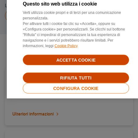
Questo sito web utilizza i cookie
Linea fissa 0564455015
Verti utilizza cookie propri e di terzi per una comunicazione
Chiama a
0564455015
personalizzata.
Per attivare tutti i cookie fai clic su «Accetta», oppure su
«Configura cookie» per personalizzarli. Se clicchi sul bottone
"Rifiuta" ci impedirai di personalizzare la tua esperienza di
navigazione e i servizi potrebbero risultare limitati. Per
informazioni, leggi
Cookie Policy
.
Negozi di riparazione più vicini
ACCETTA COOKIE
Carrozzerie convenzionata Verti in provincia di
RIFIUTA TUTTI
Brescia
CONFIGURA COOKIE
Via brescia 47, 25014, Castenedolo
Ulteriori informazioni