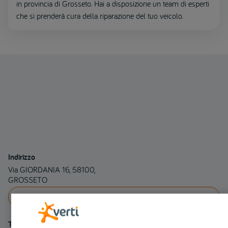
in provincia di Grosseto. Hai a disposizione un team di esperti
che si prenderà cura della riparazione del tuo veicolo.
Indirizzo
Via GIORDANIA 16, 58100,
GROSSETO
INDICAZIONI
Telefono