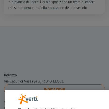
in provincia di Lecce. Hai a disposizione un team di esperti
che si prenderà cura della riparazione del tuo veicolo.
Indirizzo
Via Caduti di Nassirya 3, 73010, LECCE
INDICAZIONI
Telefono
Linea fissa 3287248418