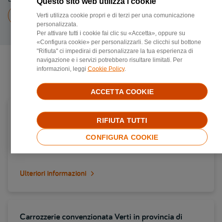
Questo sito web utilizza i cookie
Chiama a
3287248418
Verti utilizza cookie propri e di terzi per una comunicazione
personalizzata.
Per attivare tutti i cookie fai clic su «Accetta», oppure su
«Configura cookie» per personalizzarli. Se clicchi sul bottone
"Rifiuta" ci impedirai di personalizzare la tua esperienza di
navigazione e i servizi potrebbero risultare limitati. Per
informazioni, leggi
Cookie Policy
.
Negozi di riparazione più vicini
ACCETTA COOKIE
Carrozzerie convenzionata Verti in provincia di
RIFIUTA TUTTI
Brescia
CONFIGURA COOKIE
Via brescia 47, 25014, Castenedolo
Ulteriori informazioni
Carrozzerie convenzionata Verti in provincia di