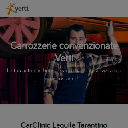
Carrozzerie convenzionate
Verti
La tua auto è in buone mani e hai tanti servizi a tua
disposizione!
CarClinic Lequile Tarantino