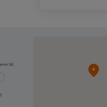
annini 58,
83