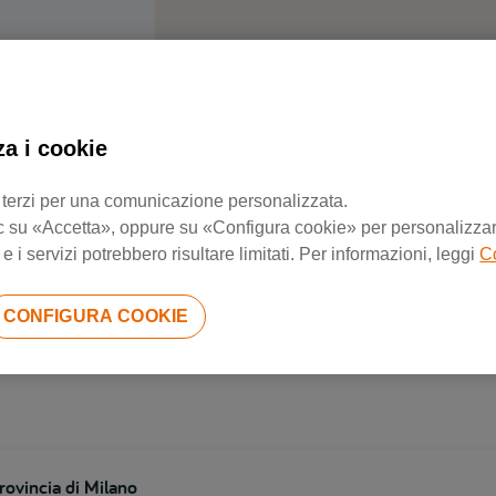
za i cookie
Negozi di riparazione più vicini
 di terzi per una comunicazione personalizzata.
 clic su «Accetta», oppure su «Configura cookie» per personalizzarl
 i servizi potrebbero risultare limitati. Per informazioni, leggi
C
rovincia di Brescia
CONFIGURA COOKIE
rovincia di Milano