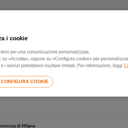
za i cookie
Negozi di riparazione più vicini
 di terzi per una comunicazione personalizzata.
 clic su «Accetta», oppure su «Configura cookie» per personalizzarl
 i servizi potrebbero risultare limitati. Per informazioni, leggi
C
rovincia di Brescia
CONFIGURA COOKIE
rovincia di Milano