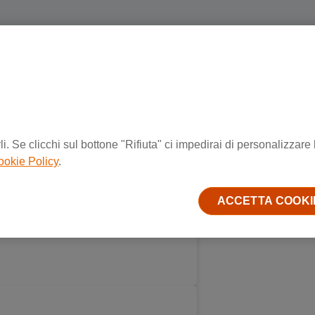
i. Se clicchi sul bottone "Rifiuta" ci impedirai di personalizzare 
ookie Policy
.
ACCETTA COOKI