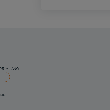
125, MILANO
0148