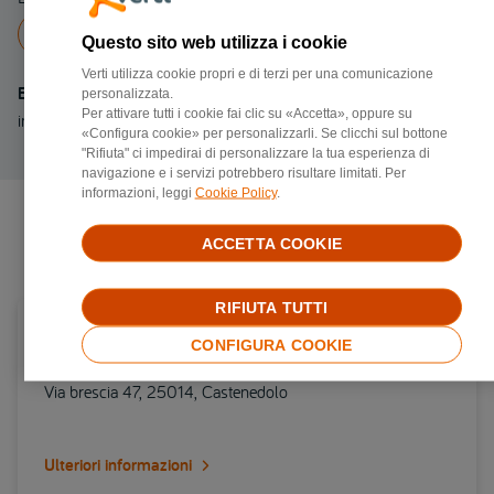
Chiama a
022138193
Questo sito web utilizza i cookie
Verti utilizza cookie propri e di terzi per una comunicazione
Email
personalizzata.
Per attivare tutti i cookie fai clic su «Accetta», oppure su
info@carrozzeriaedison.it
«Configura cookie» per personalizzarli. Se clicchi sul bottone
"Rifiuta" ci impedirai di personalizzare la tua esperienza di
navigazione e i servizi potrebbero risultare limitati. Per
informazioni, leggi
Cookie Policy
.
Negozi di riparazione più vicini
ACCETTA COOKIE
RIFIUTA TUTTI
Carrozzerie convenzionata Verti in provincia di
CONFIGURA COOKIE
Brescia
Via brescia 47, 25014, Castenedolo
Ulteriori informazioni