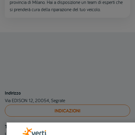
provincia di Milano. Hai a disposizione un team di esperti che
si prenderà cura della riparazione del tuo veicolo.
Indirizzo
Via EDISON 12, 20054, Segrate
INDICAZIONI
Telefono
Linea fissa 022138193