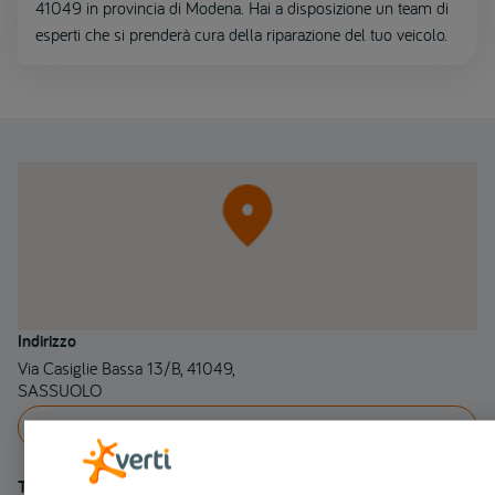
41049 in provincia di Modena. Hai a disposizione un team di
esperti che si prenderà cura della riparazione del tuo veicolo.
Indirizzo
Via Casiglie Bassa 13/B, 41049,
SASSUOLO
INDICAZIONI
Telefono