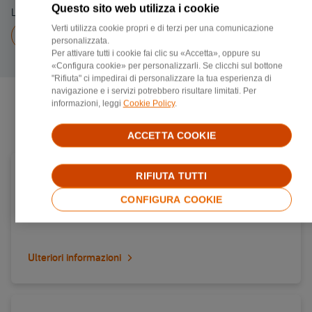
Questo sito web utilizza i cookie
Linea fissa 0536585980
Verti utilizza cookie propri e di terzi per una comunicazione
Chiama a
0536585980
personalizzata.
Per attivare tutti i cookie fai clic su «Accetta», oppure su
«Configura cookie» per personalizzarli. Se clicchi sul bottone
"Rifiuta" ci impedirai di personalizzare la tua esperienza di
navigazione e i servizi potrebbero risultare limitati. Per
informazioni, leggi
Cookie Policy
.
Negozi di riparazione più vicini
ACCETTA COOKIE
Carrozzerie convenzionata Verti in provincia di
RIFIUTA TUTTI
Brescia
CONFIGURA COOKIE
Via brescia 47, 25014, Castenedolo
Ulteriori informazioni