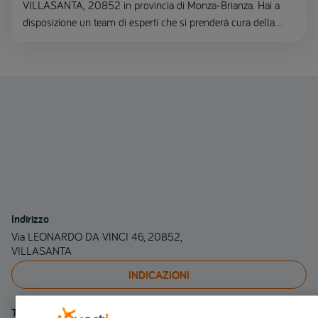
VILLASANTA, 20852 in provincia di Monza-Brianza. Hai a
disposizione un team di esperti che si prenderà cura della
riparazione del tuo veicolo.
Indirizzo
Via LEONARDO DA VINCI 46, 20852,
VILLASANTA
INDICAZIONI
Telefono