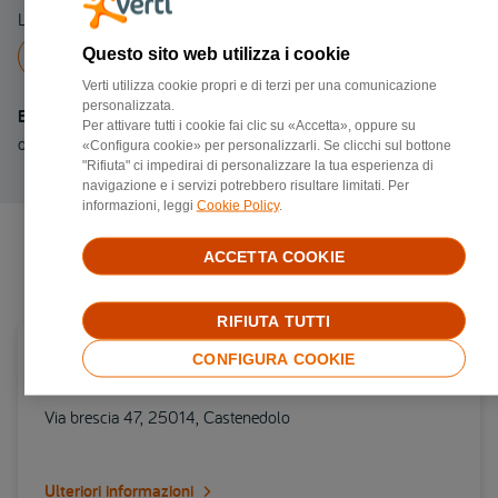
Linea fissa 039303875
Questo sito web utilizza i cookie
Chiama a
039303875
Verti utilizza cookie propri e di terzi per una comunicazione
personalizzata.
Email
Per attivare tutti i cookie fai clic su «Accetta», oppure su
davide.cazzaniga@carrozzeriacazzaniga.it
«Configura cookie» per personalizzarli. Se clicchi sul bottone
"Rifiuta" ci impedirai di personalizzare la tua esperienza di
navigazione e i servizi potrebbero risultare limitati. Per
informazioni, leggi
Cookie Policy
.
ACCETTA COOKIE
Negozi di riparazione più vicini
RIFIUTA TUTTI
Carrozzerie convenzionata Verti in provincia di
CONFIGURA COOKIE
Brescia
Via brescia 47, 25014, Castenedolo
Ulteriori informazioni