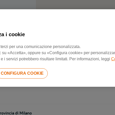
za i cookie
Negozi di riparazione più vicini
 di terzi per una comunicazione personalizzata.
 clic su «Accetta», oppure su «Configura cookie» per personalizzarl
 i servizi potrebbero risultare limitati. Per informazioni, leggi
C
rovincia di Brescia
CONFIGURA COOKIE
rovincia di Milano