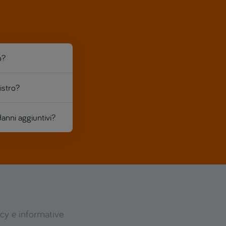
o?
istro?
anni aggiuntivi?
icy e informative