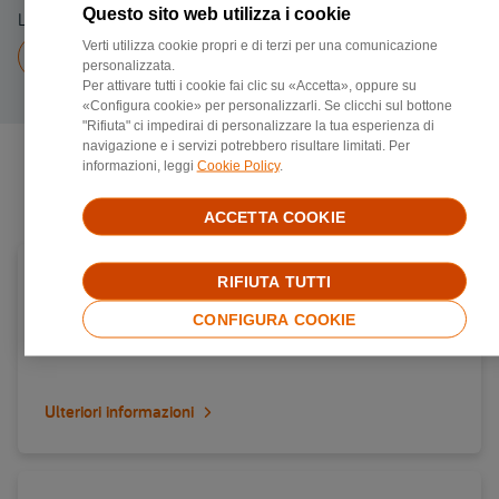
Questo sito web utilizza i cookie
Linea fissa 0523519545
Verti utilizza cookie propri e di terzi per una comunicazione
Chiama a
0523519545
personalizzata.
Per attivare tutti i cookie fai clic su «Accetta», oppure su
«Configura cookie» per personalizzarli. Se clicchi sul bottone
"Rifiuta" ci impedirai di personalizzare la tua esperienza di
navigazione e i servizi potrebbero risultare limitati. Per
informazioni, leggi
Cookie Policy
.
Negozi di riparazione più vicini
ACCETTA COOKIE
Carrozzerie convenzionata Verti in provincia di
RIFIUTA TUTTI
Brescia
CONFIGURA COOKIE
Via brescia 47, 25014, Castenedolo
Ulteriori informazioni