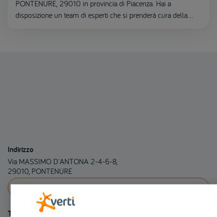
PONTENURE, 29010 in provincia di Piacenza. Hai a
disposizione un team di esperti che si prenderà cura della
riparazione del tuo veicolo.
Indirizzo
Via MASSIMO D'ANTONA 2-4-6-8,
29010, PONTENURE
INDICAZIONI
Telefono