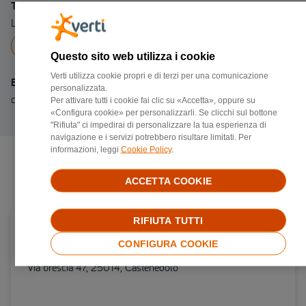
Telefono
Linea fissa 0861410359
Chiama a
0861410359
Questo sito web utilizza i cookie
Verti utilizza cookie propri e di terzi per una comunicazione
Email
personalizzata.
carrozzeriapellanerac@gmail.com
Per attivare tutti i cookie fai clic su «Accetta», oppure su
«Configura cookie» per personalizzarli. Se clicchi sul bottone
"Rifiuta" ci impedirai di personalizzare la tua esperienza di
navigazione e i servizi potrebbero risultare limitati. Per
informazioni, leggi
Cookie Policy
.
Negozi di riparazione più vicini
ACCETTA COOKIE
RIFIUTA TUTTI
Carrozzerie convenzionata Verti in provincia di
CONFIGURA COOKIE
Brescia
Via brescia 47, 25014, Castenedolo