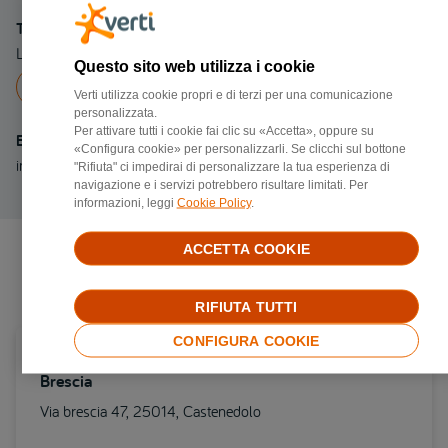
Telefono
Linea fissa 0861781451
Questo sito web utilizza i cookie
Chiama a
0861781451
Verti utilizza cookie propri e di terzi per una comunicazione
personalizzata.
Per attivare tutti i cookie fai clic su «Accetta», oppure su
Email
«Configura cookie» per personalizzarli. Se clicchi sul bottone
info@carrozzeriamerlino.com
"Rifiuta" ci impedirai di personalizzare la tua esperienza di
navigazione e i servizi potrebbero risultare limitati. Per
informazioni, leggi
Cookie Policy
.
ACCETTA COOKIE
Negozi di riparazione più vicini
RIFIUTA TUTTI
CONFIGURA COOKIE
Carrozzerie convenzionata Verti in provincia di
Brescia
Via brescia 47, 25014, Castenedolo