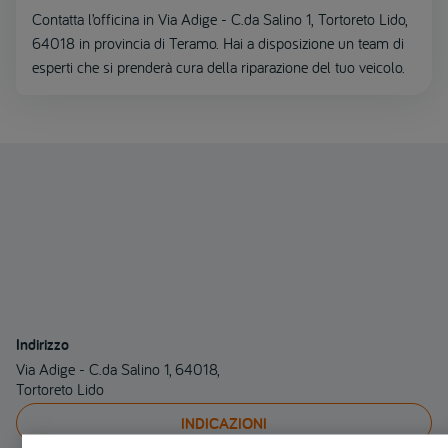
Contatta l’officina in Via Adige - C.da Salino 1, Tortoreto Lido,
64018 in provincia di Teramo. Hai a disposizione un team di
esperti che si prenderà cura della riparazione del tuo veicolo.
Indirizzo
Via Adige - C.da Salino 1, 64018,
Tortoreto Lido
INDICAZIONI