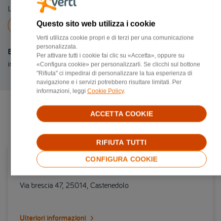
Linea fissa 0422490877
Questo sito web utilizza i cookie
Chiama a
0422490877
Verti utilizza cookie propri e di terzi per una comunicazione
personalizzata.
Email
Per attivare tutti i cookie fai clic su «Accetta», oppure su
info.treviso@nuovamilano.it
«Configura cookie» per personalizzarli. Se clicchi sul bottone
"Rifiuta" ci impedirai di personalizzare la tua esperienza di
navigazione e i servizi potrebbero risultare limitati. Per
informazioni, leggi
Cookie Policy
.
ACCETTA COOKIE
Negozi di riparazione più vicini
RIFIUTA TUTTI
Carrozzerie convenzionata Verti in provincia di
CONFIGURA COOKIE
Brescia
Via brescia 47, 25014, Castenedolo
Ulteriori informazioni