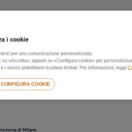
za i cookie
Negozi di riparazione più vicini
 di terzi per una comunicazione personalizzata.
 clic su «Accetta», oppure su «Configura cookie» per personalizzarl
 i servizi potrebbero risultare limitati. Per informazioni, leggi
C
rovincia di Brescia
CONFIGURA COOKIE
rovincia di Milano