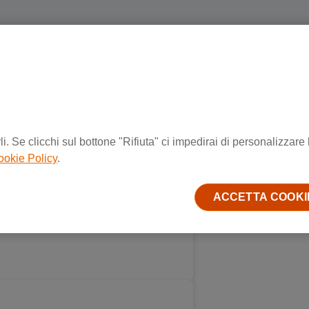
i. Se clicchi sul bottone "Rifiuta" ci impedirai di personalizzare 
ookie Policy
.
ACCETTA COOKI