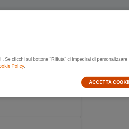
i. Se clicchi sul bottone "Rifiuta" ci impedirai di personalizzare 
ookie Policy
.
ACCETTA COOKI