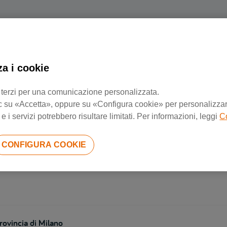
za i cookie
Negozi di riparazione più vicini
 di terzi per una comunicazione personalizzata.
 clic su «Accetta», oppure su «Configura cookie» per personalizzarl
 i servizi potrebbero risultare limitati. Per informazioni, leggi
C
rovincia di Brescia
CONFIGURA COOKIE
rovincia di Milano