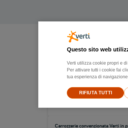
Questo sito web utiliz
Verti utilizza cookie propri e
Per attivare tutti i cookie fai
Carrozzerie convenzionata Verti in p
tua esperienza di navigazione e
Via brescia 47, 25014, Castenedolo
RIFIUTA TUTTI
Ulteriori informazioni
Carrozzerie convenzionata Verti in p