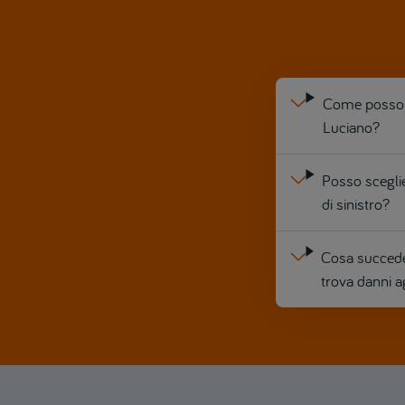
Come posso m
Luciano?
Posso sceglie
di sinistro?
Cosa succede 
trova danni a