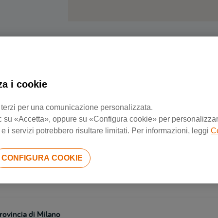
Negozi di riparazione più vicini
za i cookie
 di terzi per una comunicazione personalizzata.
 clic su «Accetta», oppure su «Configura cookie» per personalizzarl
rovincia di Brescia
 i servizi potrebbero risultare limitati. Per informazioni, leggi
C
CONFIGURA COOKIE
rovincia di Milano